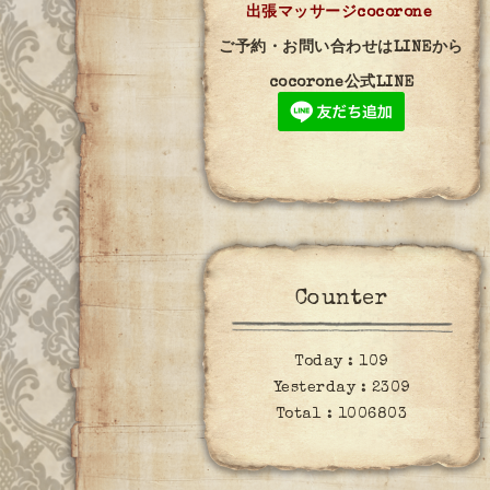
出張マッサージcocorone
ご予約・お問い合わせはLINEから
cocorone公式LINE
Counter
Today :
109
Yesterday :
2309
Total :
1006803