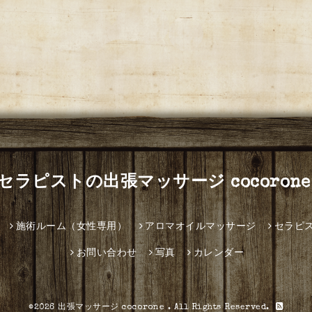
セラピストの出張マッサージ cocorone
施術ルーム（女性専用）
アロマオイルマッサージ
セラピ
お問い合わせ
写真
カレンダー
©2026
出張マッサージ cocorone
. All Rights Reserved.