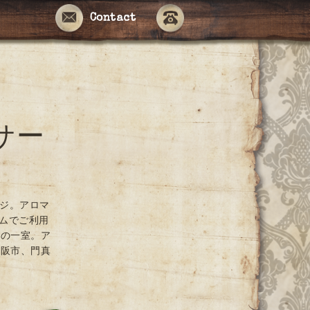
Contact
サー
ージ。アロマ
ームでご利用
ンの一室。ア
大阪市、門真