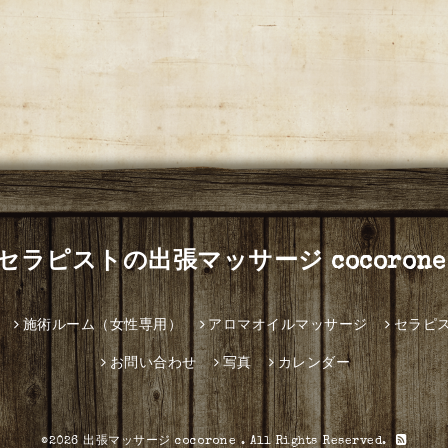
セラピストの出張マッサージ cocorone
施術ルーム（女性専用）
アロマオイルマッサージ
セラピ
お問い合わせ
写真
カレンダー
©2026
出張マッサージ cocorone
. All Rights Reserved.