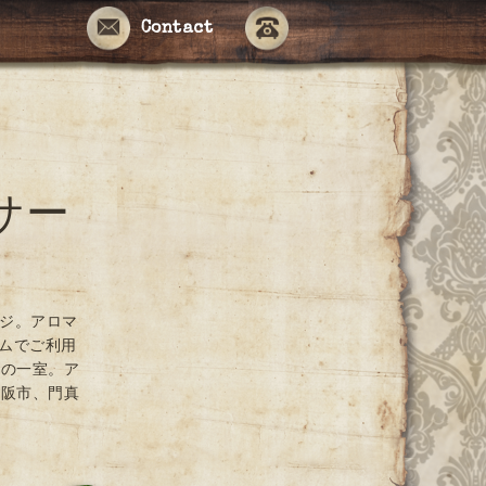
Contact
サー
ージ。アロマ
ームでご利用
ンの一室。ア
大阪市、門真