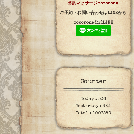
出張マッサージcocorone
ご予約・お問い合わせはLINEから
cocorone公式LINE
Counter
Today :
506
Yesterday :
383
Total :
1007583