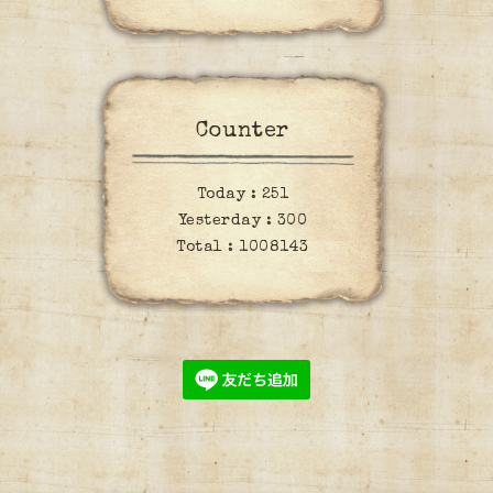
Counter
Today :
251
Yesterday :
300
Total :
1008143