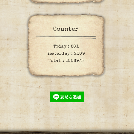
Counter
Today :
281
Yesterday :
2309
Total :
1006975