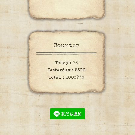
Counter
Today :
76
Yesterday :
2309
Total :
1006770