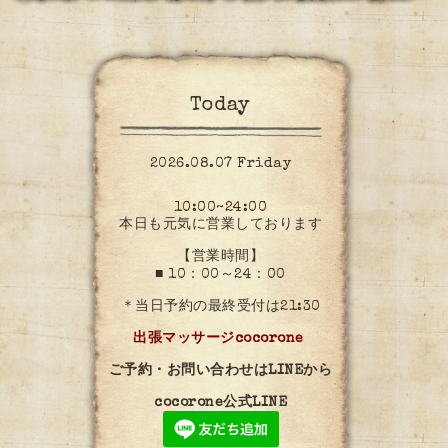
Today
2026.08.07 Friday
10:00~24:00
本日も元気に営業しております
【営業時間】
■ 10：00～24：00
＊当日予約の最終受付は21:30
出張マッサージcocorone
ご予約・お問い合わせはLINEから
cocorone公式LINE