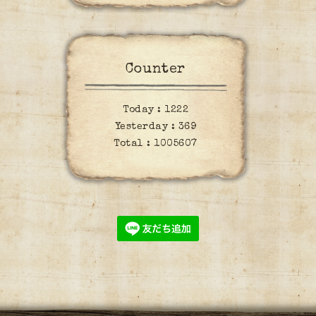
Counter
Today :
1222
Yesterday :
369
Total :
1005607