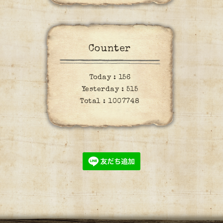
Counter
Today :
156
Yesterday :
515
Total :
1007748