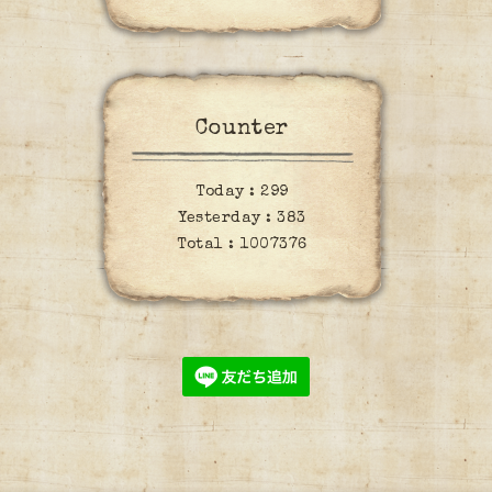
Counter
Today :
299
Yesterday :
383
Total :
1007376