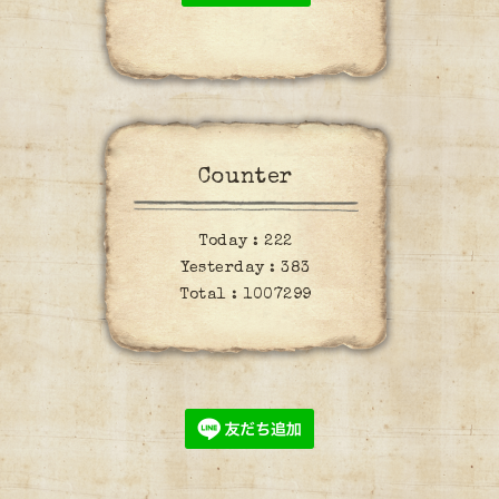
Counter
Today :
222
Yesterday :
383
Total :
1007299