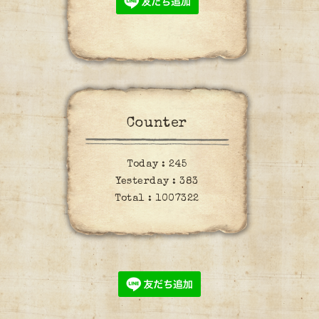
Counter
Today :
245
Yesterday :
383
Total :
1007322