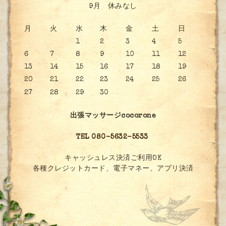
9月 休みなし
月
火
水
木
金
土
日
1
2
3
4
5
6
7
8
9
10
11
12
13
14
15
16
17
18
19
20
21
22
23
24
25
26
27
28
29
30
出張マッサージcocorone
TEL 080-5632-5533
キャッシュレス決済ご利用OK
各種クレジットカード、電子マネー、アプリ決済