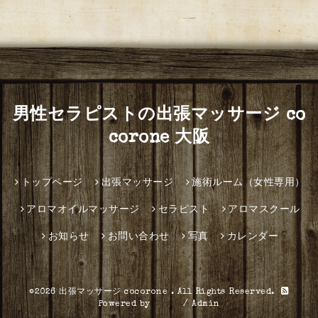
男性セラピストの出張マッサージ co
corone 大阪
トップページ
出張マッサージ
施術ルーム（女性専用）
アロマオイルマッサージ
セラピスト
アロマスクール
お知らせ
お問い合わせ
写真
カレンダー
©2026
出張マッサージ cocorone
. All Rights Reserved.
Powered by
グーペ
/
Admin