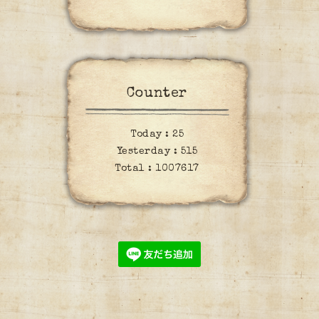
Counter
Today :
25
Yesterday :
515
Total :
1007617