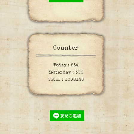
Counter
Today :
254
Yesterday :
300
Total :
1008146