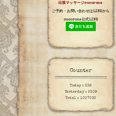
出張マッサージcocorone
ご予約・お問い合わせはLINEから
cocorone公式LINE
Counter
Today :
338
Yesterday :
2309
Total :
1007032