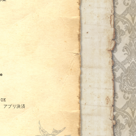
休業
e
OK
、アプリ決済