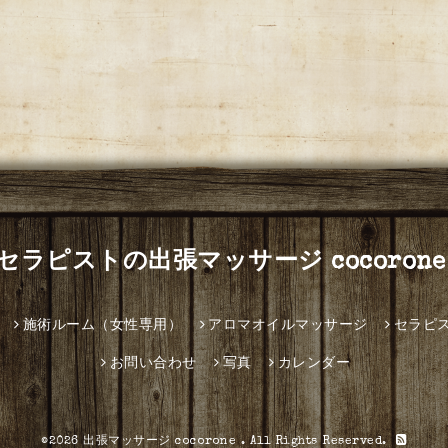
セラピストの出張マッサージ cocorone
施術ルーム（女性専用）
アロマオイルマッサージ
セラピ
お問い合わせ
写真
カレンダー
©2026
出張マッサージ cocorone
. All Rights Reserved.