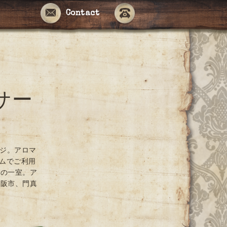
Contact
サー
ージ。アロマ
ームでご利用
ンの一室。ア
大阪市、門真