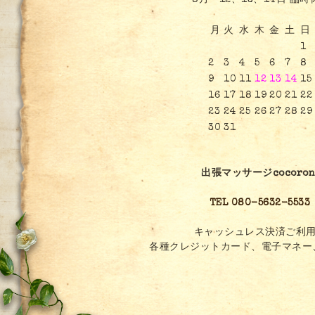
8月 12、13、14日 臨時
月
火
水
木
金
土
日
1
2
3
4
5
6
7
8
9
10
11
12
13
14
15
16
17
18
19
20
21
22
23
24
25
26
27
28
29
30
31
出張マッサージcocoron
TEL 080-5632-5533
キャッシュレス決済ご利用
各種クレジットカード、電子マネー