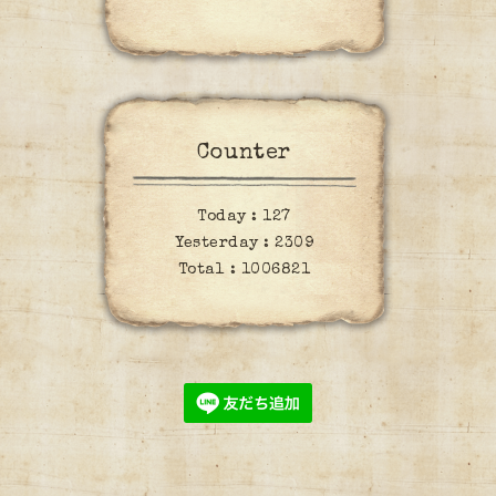
Counter
Today :
127
Yesterday :
2309
Total :
1006821