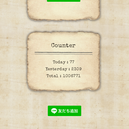
Counter
Today :
77
Yesterday :
2309
Total :
1006771