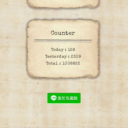
Counter
Today :
128
Yesterday :
2309
Total :
1006822