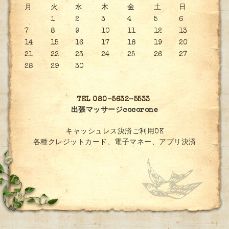
月
火
水
木
金
土
日
1
2
3
4
5
6
7
8
9
10
11
12
13
14
15
16
17
18
19
20
21
22
23
24
25
26
27
28
29
30
TEL 080-5632-5533
出張マッサージcocorone
キャッシュレス決済ご利用OK
各種クレジットカード、電子マネー、アプリ決済