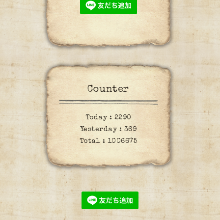
Counter
Today :
2290
Yesterday :
369
Total :
1006675