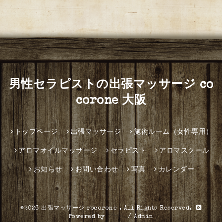
男性セラピストの出張マッサージ co
corone 大阪
トップページ
出張マッサージ
施術ルーム（女性専用）
アロマオイルマッサージ
セラピスト
アロマスクール
お知らせ
お問い合わせ
写真
カレンダー
©2026
出張マッサージ cocorone
. All Rights Reserved.
Powered by
グーペ
/
Admin