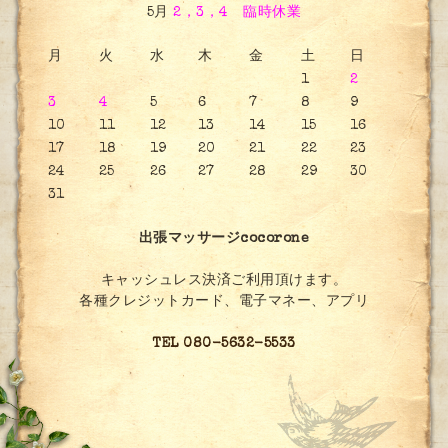
5月
2，3，4 臨時休業
月
火
水
木
金
土
日
1
2
3
4
5
6
7
8
9
10
11
12
13
14
15
16
17
18
19
20
21
22
23
24
25
26
27
28
29
30
31
出張マッサージcocorone
キャッシュレス決済ご利用頂けます。
各種クレジットカード、電子マネー、アプリ
TEL 080-5632-5533