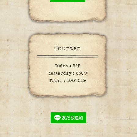
Counter
Today :
325
Yesterday :
2309
Total :
1007019