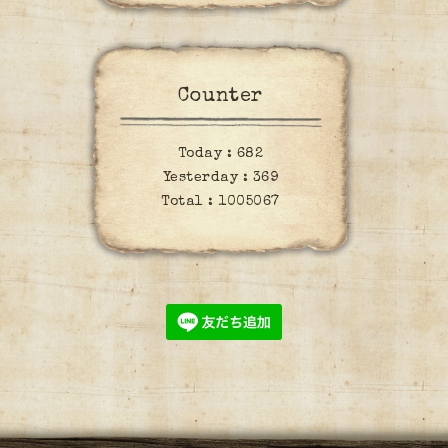
Counter
Today :
682
Yesterday :
369
Total :
1005067