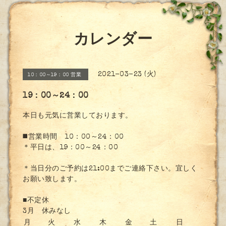
カレンダー
2021-03-23 (火)
10：00～19：00 営業
19：00～24：00
本日も元気に営業しております。
◼️営業時間 10：00～24：00
＊平日は、19：00～24：00
＊当日分のご予約は21:00までご連絡下さい。宜しく
お願い致します。
■不定休
3月 休みなし
月
火
水
木
金
土
日