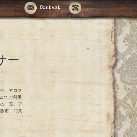
Contact
サー
ージ。アロマ
ームでご利用
ンの一室。ア
大阪市、門真