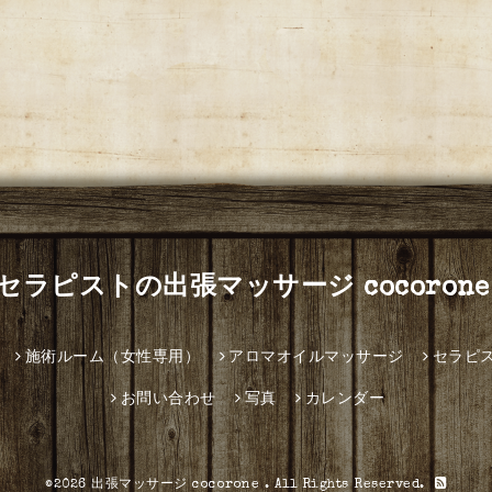
セラピストの出張マッサージ cocorone
施術ルーム（女性専用）
アロマオイルマッサージ
セラピ
お問い合わせ
写真
カレンダー
©2026
出張マッサージ cocorone
. All Rights Reserved.