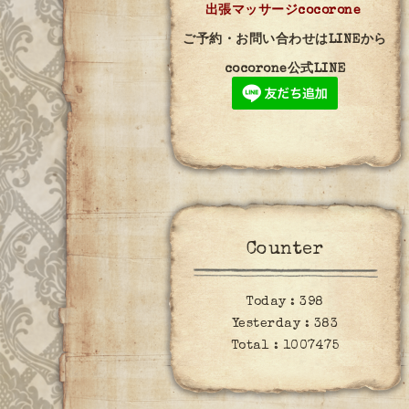
出張マッサージcocorone
ご予約・お問い合わせはLINEから
cocorone公式LINE
Counter
Today :
398
Yesterday :
383
Total :
1007475