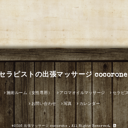
セラピストの出張マッサージ cocorone
施術ルーム（女性専用）
アロマオイルマッサージ
セラピ
お問い合わせ
写真
カレンダー
©2026
出張マッサージ cocorone
. All Rights Reserved.