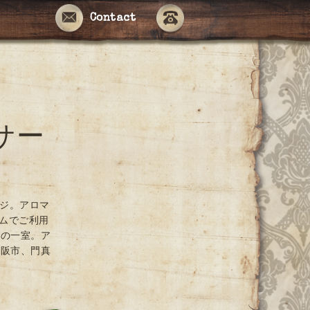
Contact
サー
ージ。アロマ
ームでご利用
ンの一室。ア
大阪市、門真