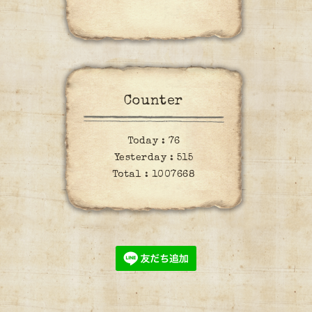
Counter
Today :
76
Yesterday :
515
Total :
1007668