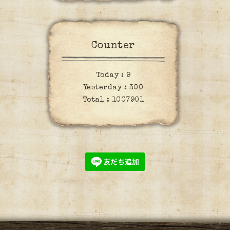
Counter
Today :
9
Yesterday :
300
Total :
1007901