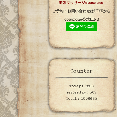
出張マッサージcocorone
ご予約・お問い合わせはLINEから
cocorone公式LINE
Counter
Today :
2298
Yesterday :
369
Total :
1006683