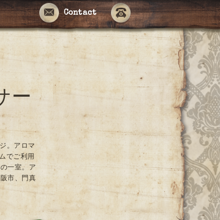
Contact
サー
ージ。アロマ
ームでご利用
ンの一室。ア
大阪市、門真