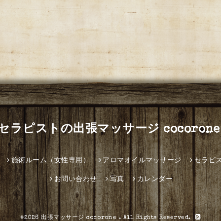
セラピストの出張マッサージ cocorone
施術ルーム（女性専用）
アロマオイルマッサージ
セラピ
お問い合わせ
写真
カレンダー
©2026
出張マッサージ cocorone
. All Rights Reserved.