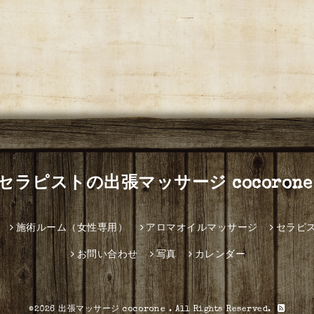
セラピストの出張マッサージ cocorone
施術ルーム（女性専用）
アロマオイルマッサージ
セラピ
お問い合わせ
写真
カレンダー
©2026
出張マッサージ cocorone
. All Rights Reserved.