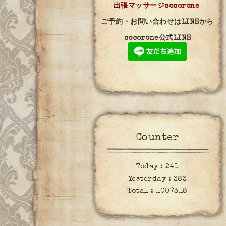
出張マッサージcocorone
ご予約・お問い合わせはLINEから
cocorone公式LINE
Counter
Today :
241
Yesterday :
383
Total :
1007318