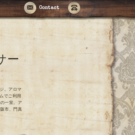
Contact
サー
ージ。アロマ
ームでご利用
ンの一室。ア
大阪市、門真