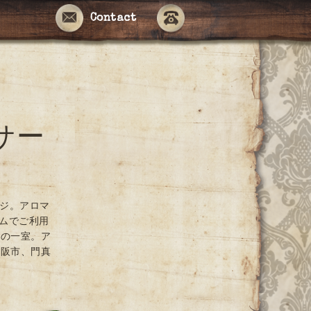
Contact
サー
ージ。アロマ
ームでご利用
ンの一室。ア
大阪市、門真