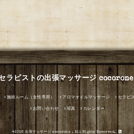
セラピストの出張マッサージ cocorone
施術ルーム（女性専用）
アロマオイルマッサージ
セラピ
お問い合わせ
写真
カレンダー
©2026
出張マッサージ cocorone
. All Rights Reserved.