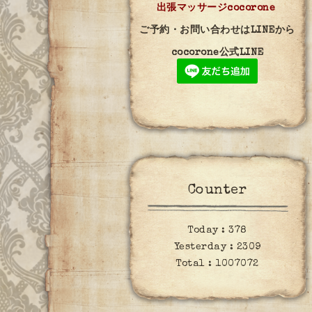
出張マッサージcocorone
ご予約・お問い合わせはLINEから
cocorone公式LINE
Counter
Today :
378
Yesterday :
2309
Total :
1007072