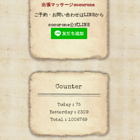
出張マッサージcocorone
ご予約・お問い合わせはLINEから
cocorone公式LINE
Counter
Today :
75
Yesterday :
2309
Total :
1006769