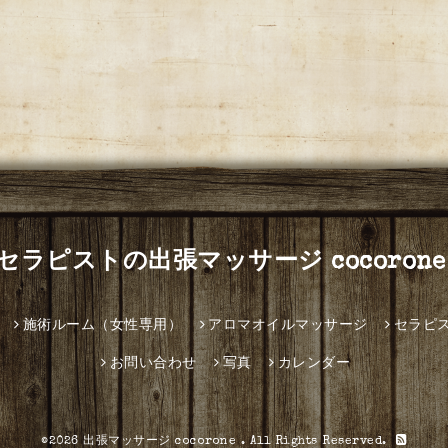
セラピストの出張マッサージ cocorone
施術ルーム（女性専用）
アロマオイルマッサージ
セラピ
お問い合わせ
写真
カレンダー
©2026
出張マッサージ cocorone
. All Rights Reserved.