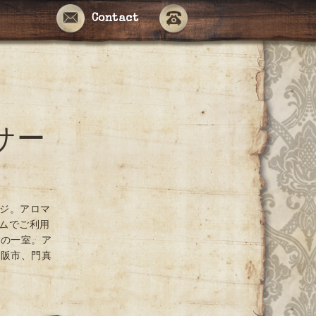
Contact
サー
ージ。アロマ
ームでご利用
ンの一室。ア
大阪市、門真