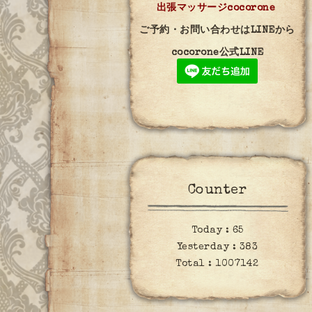
出張マッサージcocorone
ご予約・お問い合わせはLINEから
cocorone公式LINE
Counter
Today :
65
Yesterday :
383
Total :
1007142