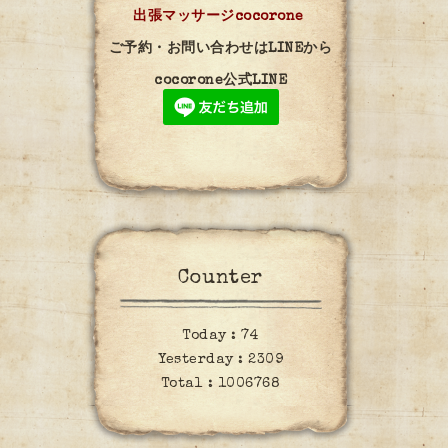
出張マッサージcocorone
ご予約・お問い合わせはLINEから
cocorone公式LINE
Counter
Today :
74
Yesterday :
2309
Total :
1006768