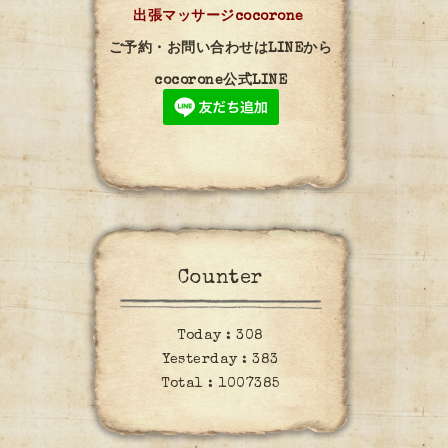
出張マッサージcocorone
ご予約・お問い合わせはLINEから
cocorone公式LINE
Counter
Today :
308
Yesterday :
383
Total :
1007385