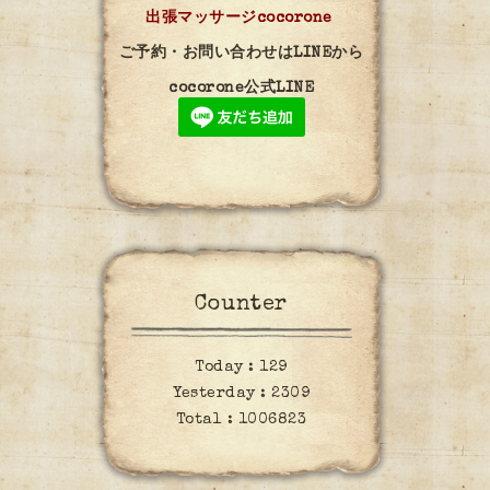
出張マッサージcocorone
ご予約・お問い合わせはLINEから
cocorone公式LINE
Counter
Today :
129
Yesterday :
2309
Total :
1006823