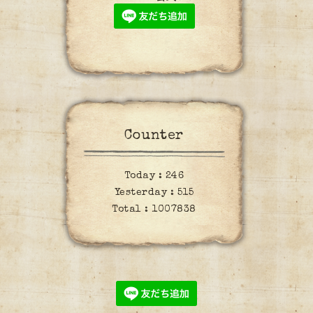
Counter
Today :
246
Yesterday :
515
Total :
1007838