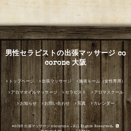
男性セラピストの出張マッサージ co
corone 大阪
トップページ
出張マッサージ
施術ルーム（女性専用）
アロマオイルマッサージ
セラピスト
アロマスクール
お知らせ
お問い合わせ
写真
カレンダー
©2026
出張マッサージ cocorone
. All Rights Reserved.