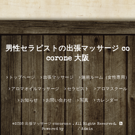
男性セラピストの出張マッサージ co
corone 大阪
トップページ
出張マッサージ
施術ルーム（女性専用）
アロマオイルマッサージ
セラピスト
アロマスクール
お知らせ
お問い合わせ
写真
カレンダー
©2026
出張マッサージ cocorone
. All Rights Reserved.
Powered by
グーペ
/
Admin