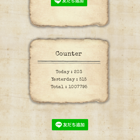
Counter
Today :
203
Yesterday :
515
Total :
1007795