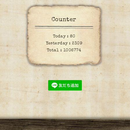
Counter
Today :
80
Yesterday :
2309
Total :
1006774