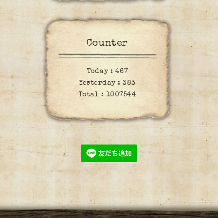
Counter
Today :
467
Yesterday :
383
Total :
1007544