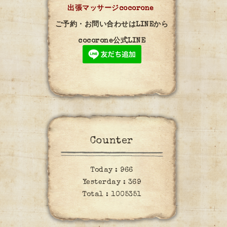
出張マッサージcocorone
ご予約・お問い合わせはLINEから
cocorone公式LINE
Counter
Today :
966
Yesterday :
369
Total :
1005351