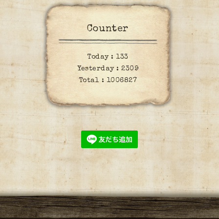
Counter
Today :
133
Yesterday :
2309
Total :
1006827