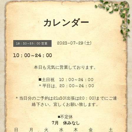
カレンダー
2023-07-29 (土)
18：30～25：00 営業
10：00～24：00
本日も元気に営業しております。
◼️土日祝 10：00～24：00
＊平日は、20：00～24：00
＊当日分のご予約は21:30(出張は20：00)までにご連
絡下さい。宜しくお願い致します。
■不定休
7月 休みなし
日
月
火
水
木
金
土