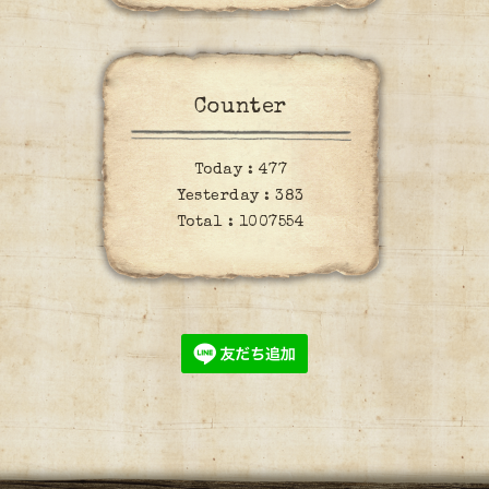
Counter
Today :
477
Yesterday :
383
Total :
1007554