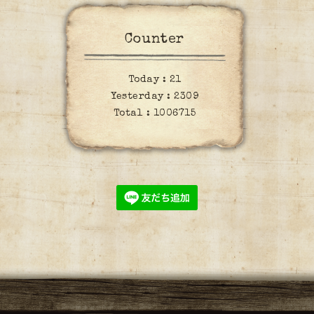
Counter
Today :
21
Yesterday :
2309
Total :
1006715