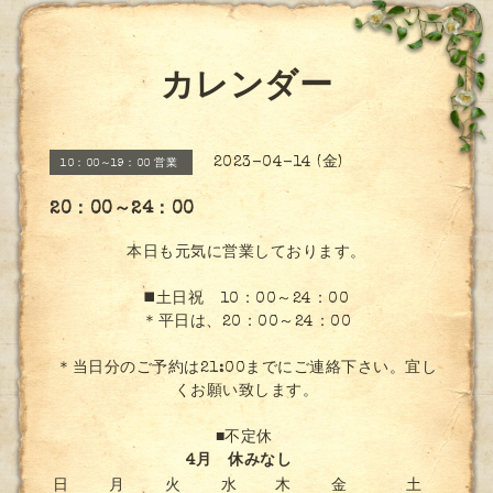
カレンダー
2023-04-14 (金)
10：00～19：00 営業
20：00～24：00
本日も元気に営業しております。
◼️土日祝 10：00～24：00
＊平日は、20：00～24：00
＊当日分のご予約は21:00までにご連絡下さい。宜し
くお願い致します。
■不定休
4月 休みなし
日
月
火
水
木
金
土