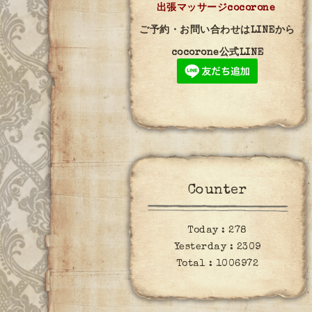
出張マッサージcocorone
ご予約・お問い合わせはLINEから
cocorone公式LINE
Counter
Today :
278
Yesterday :
2309
Total :
1006972