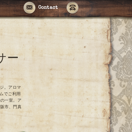
Contact
サー
ージ。アロマ
ームでご利用
ンの一室。ア
大阪市、門真