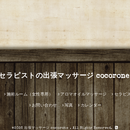
セラピストの出張マッサージ cocorone
施術ルーム（女性専用）
アロマオイルマッサージ
セラピ
お問い合わせ
写真
カレンダー
©2026
出張マッサージ cocorone
. All Rights Reserved.