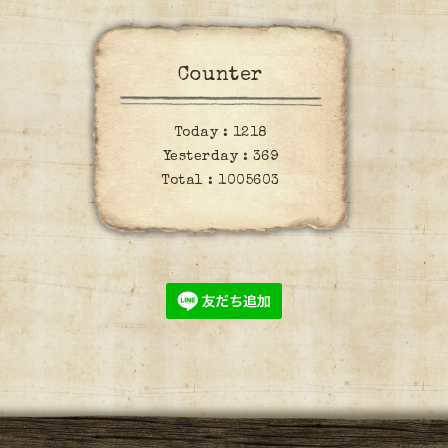
Counter
Today :
1218
Yesterday :
369
Total :
1005603