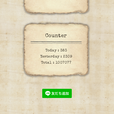
Counter
Today :
383
Yesterday :
2309
Total :
1007077