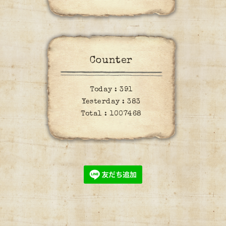
Counter
Today :
391
Yesterday :
383
Total :
1007468