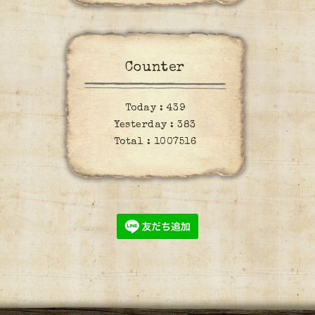
Counter
Today :
439
Yesterday :
383
Total :
1007516