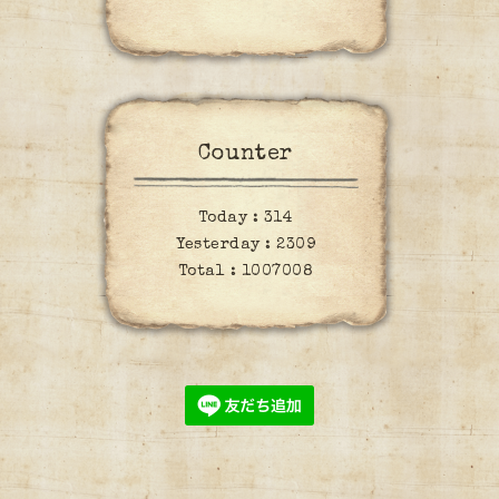
Counter
Today :
314
Yesterday :
2309
Total :
1007008