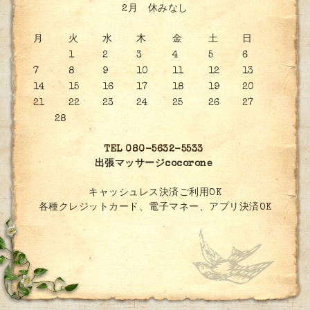
2月 休みなし
月
火
水
木
金
土
日
1
2
3
4
5
6
7
8
9
10
11
12
13
14
15
16
17
18
19
20
21
22
23
24
25
26
27
28
TEL 080-5632-5533
出張マッサージcocorone
キャッシュレス決済ご利用OK
各種クレジットカード、電子マネー、アプリ決済OK