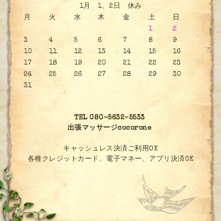
1月 1、2日 休み
月
火
水
木
金
土
日
1
2
3
4
5
6
7
8
9
10
11
12
13
14
15
16
17
18
19
20
21
22
23
24
25
26
27
28
29
30
31
TEL 080-5632-5533
出張マッサージcocorone
キャッシュレス決済ご利用OK
各種クレジットカード、電子マネー、アプリ決済OK