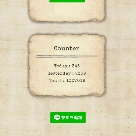
Counter
Today :
345
Yesterday :
2309
Total :
1007039