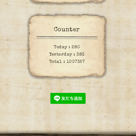
Counter
Today :
280
Yesterday :
383
Total :
1007357