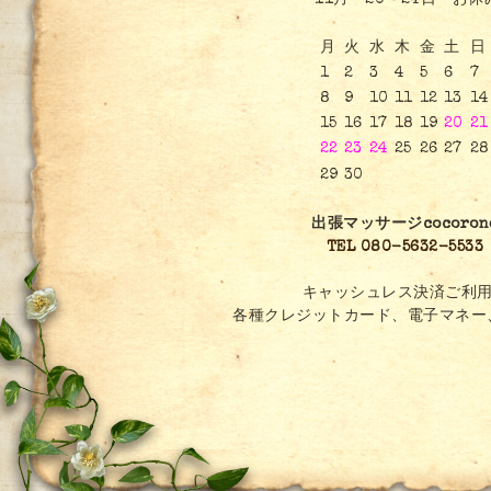
11月 20～24日 お休
月
火
水
木
金
土
日
1
2
3
4
5
6
7
8
9
10
11
12
13
14
15
16
17
18
19
20
21
22
23
24
25
26
27
28
29
30
出張マッサージcocoron
TEL 080-5632-5533
キャッシュレス決済ご利用
各種クレジットカード、電子マネー