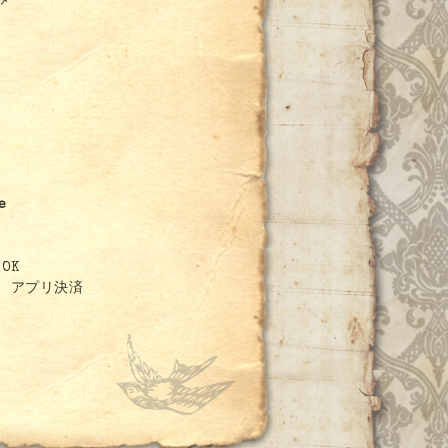
み
e
OK
、アプリ決済