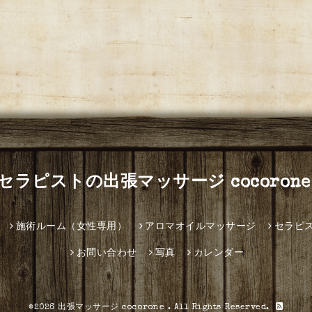
セラピストの出張マッサージ cocorone
施術ルーム（女性専用）
アロマオイルマッサージ
セラピ
お問い合わせ
写真
カレンダー
©2026
出張マッサージ cocorone
. All Rights Reserved.