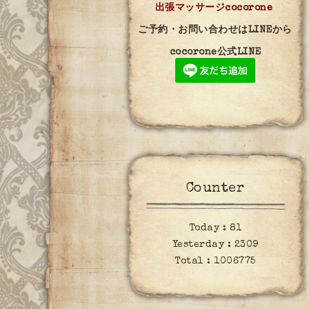
出張マッサージcocorone
ご予約・お問い合わせはLINEから
cocorone公式LINE
Counter
Today :
81
Yesterday :
2309
Total :
1006775