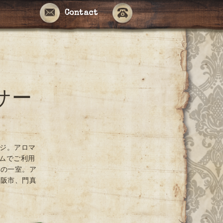
Contact
サー
ージ。アロマ
ームでご利用
ンの一室。ア
大阪市、門真