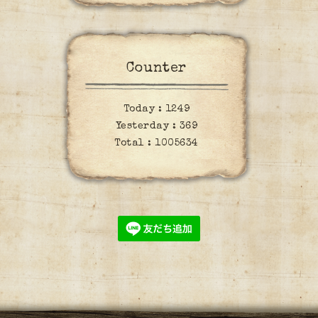
Counter
Today :
1249
Yesterday :
369
Total :
1005634