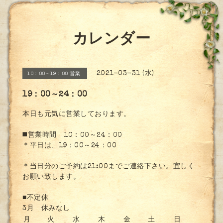
カレンダー
2021-03-31 (水)
10：00～19：00 営業
19：00～24：00
本日も元気に営業しております。
◼️営業時間 10：00～24：00
＊平日は、19：00～24：00
＊当日分のご予約は21:00までご連絡下さい。宜しく
お願い致します。
■不定休
3月 休みなし
月
火
水
木
金
土
日