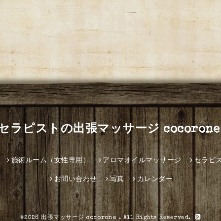
セラピストの出張マッサージ cocorone
施術ルーム（女性専用）
アロマオイルマッサージ
セラピ
お問い合わせ
写真
カレンダー
©2026
出張マッサージ cocorone
. All Rights Reserved.