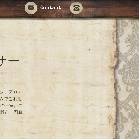
Contact
サー
ージ。アロマ
ームでご利用
ンの一室。ア
大阪市、門真