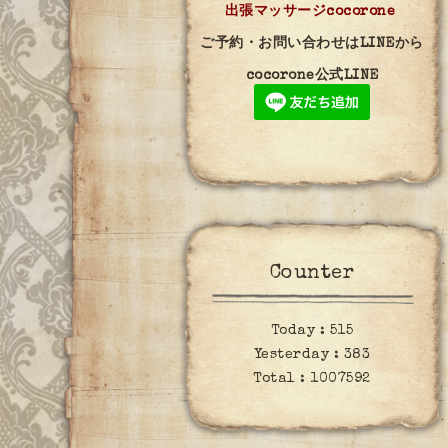
出張マッサージcocorone
ご予約・お問い合わせはLINEから
cocorone公式LINE
Counter
Today :
515
Yesterday :
383
Total :
1007592